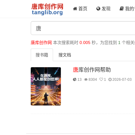
首页
发现
我的
唐库创作网
本次搜索耗时
0.005
秒，为您找到
1
个相关
搜书籍
搜文档
唐
库创作网帮助
13
8304
1
2026-07-03